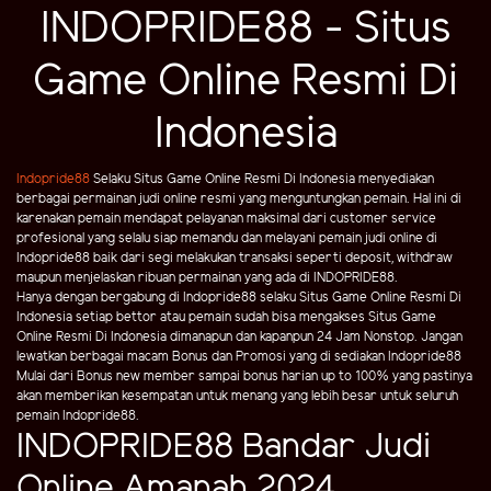
INDOPRIDE88 - Situs
Game Online Resmi Di
Indonesia
Indopride88
Selaku Situs Game Online Resmi Di Indonesia menyediakan
berbagai permainan judi online resmi yang menguntungkan pemain. Hal ini di
karenakan pemain mendapat pelayanan maksimal dari customer service
profesional yang selalu siap memandu dan melayani pemain judi online di
Indopride88 baik dari segi melakukan transaksi seperti deposit, withdraw
maupun menjelaskan ribuan permainan yang ada di INDOPRIDE88.
Hanya dengan bergabung di Indopride88 selaku Situs Game Online Resmi Di
Indonesia setiap bettor atau pemain sudah bisa mengakses Situs Game
Online Resmi Di Indonesia dimanapun dan kapanpun 24 Jam Nonstop. Jangan
lewatkan berbagai macam Bonus dan Promosi yang di sediakan Indopride88
Mulai dari Bonus new member sampai bonus harian up to 100% yang pastinya
akan memberikan kesempatan untuk menang yang lebih besar untuk seluruh
pemain Indopride88.
INDOPRIDE88 Bandar Judi
Online Amanah 2024