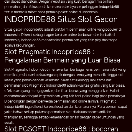
dan dapat diandalkan. Dengan reputasi yang kuat, beragamnya pilihan
permainan, dan fokus pada keamanan dan layanan pelanggan, Indopride88
terus menarik minat para pemain poker online di Indonesia.
INDOPRIDE88 Situs Slot Gacor
Situs gacor Indopride88 adalah platform permainan online yang populer di
Indonesia. Dikenal sebagai agen taruhan online terbesar dan terbaik di
Indonesia, Indopride88 menawarkan permainan yang fair play dan tanpa
adanya kecurangan.
Slot Pragmatic Indopride88 :
Pengalaman Bermain yang Luar Biasa
Slot Pragmatic Indopride88 menawarkan berbagai jenis permainan slot yang
memikat, mulai dari petualangan epik dengan tema yang menarik hingga slot
klasik yang penuh dengan keseruan. Salah satu keunggulan utama dari
permainan slot Pragmatic Indopride88 adalah kualitas grafis yang luar biasa,
efek suara yang mengagumkan, dan fitur bonus yang menggiurkan. Hal ini
menambahkan tingkat kegembiraan yang tak terlupakan bagi para pemainnya.
Dibandingkan dengan penyedia permainan slot online lainnya, Pragmatic
Indopride88 juga dikenal karena keadilan dan keamanannya. Para pemain dapat
yakin bahwa setiap putaran permainan slot dilakukan secara adil dan
transparan, sehingga setiap kemenangan diraih dengan keberuntungan yang
sejati.
Slot PGSOFT Indopride88 : bocoran